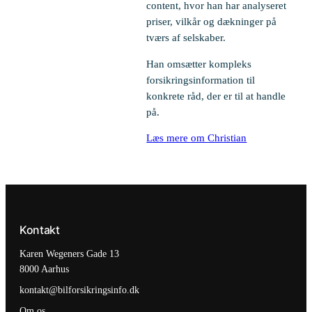
content, hvor han har analyseret
priser, vilkår og dækninger på
tværs af selskaber.
Han omsætter kompleks
forsikringsinformation til
konkrete råd, der er til at handle
på.
Læs mere om Christian
Kontakt
Karen Wegeners Gade 13
8000 Aarhus
kontakt@bilforsikringsinfo.dk
Om os