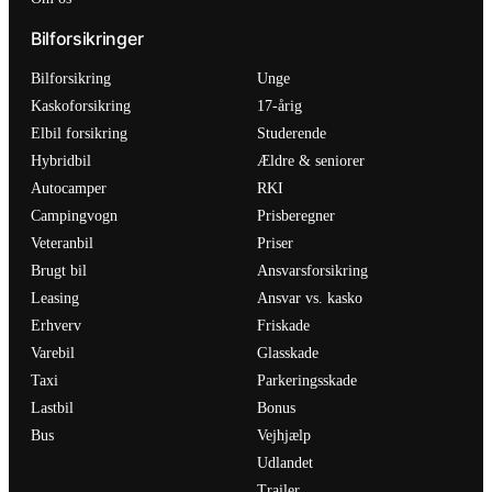
Bilforsikringer
Bilforsikring
Unge
Kaskoforsikring
17-årig
Elbil forsikring
Studerende
Hybridbil
Ældre & seniorer
Autocamper
RKI
Campingvogn
Prisberegner
Veteranbil
Priser
Brugt bil
Ansvarsforsikring
Leasing
Ansvar vs. kasko
Erhverv
Friskade
Varebil
Glasskade
Taxi
Parkeringsskade
Lastbil
Bonus
Bus
Vejhjælp
Udlandet
Trailer