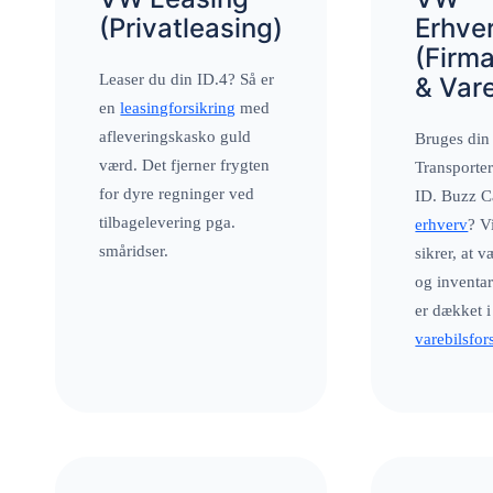
(Privatleasing)
Erhve
(Firma
Leaser du din ID.4? Så er
& Vare
en
leasingforsikring
med
afleveringskasko guld
Bruges di
værd. Det fjerner frygten
Transporter
for dyre regninger ved
ID. Buzz Ca
tilbagelevering pga.
erhverv
? V
småridser.
sikrer, at v
og inventa
er dækket i
varebilsfor