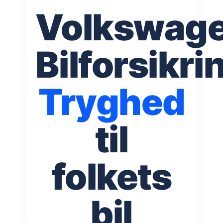
Volkswag
Bilforsikri
Tryghed
til
folkets
bil