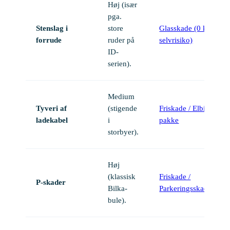
Høj (især
pga.
Stenslag i
store
Glasskade (0 kr.
forrude
ruder på
selvrisiko)
ID-
serien).
Medium
Tyveri af
(stigende
Friskade / Elbil-
ladekabel
i
pakke
storbyer).
Høj
(klassisk
Friskade /
P-skader
Bilka-
Parkeringsskade
bule).