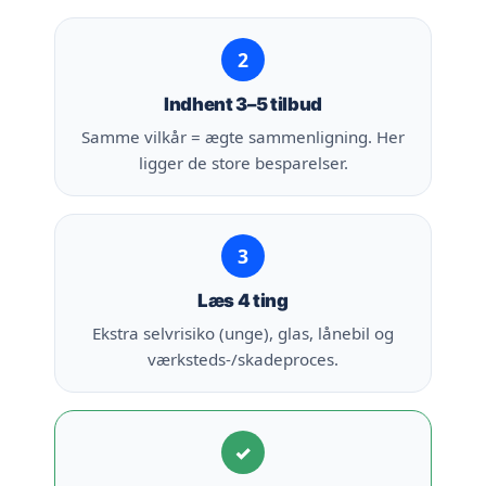
2
Indhent 3–5 tilbud
Samme vilkår = ægte sammenligning. Her
ligger de store besparelser.
3
Læs 4 ting
Ekstra selvrisiko (unge), glas, lånebil og
værksteds-/skadeproces.
✓