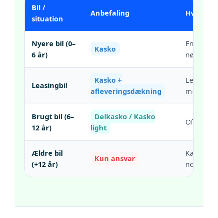
Bil /
Anbefaling
Hvorfor?
situation
Nyere bil (0–
En totals
Kasko
6 år)
nødvendi
Kasko +
Leasing k
Leasingbil
afleveringsdækning
mod dyre
Brugt bil (6–
Delkasko / Kasko
Ofte beds
12 år)
light
Ældre bil
Kaskopræm
Kun ansvar
(+12 år)
nok.