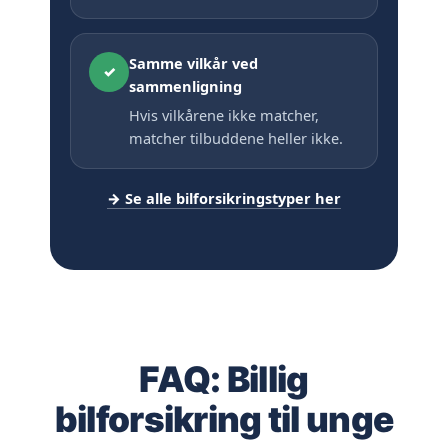
Samme vilkår ved
✓
sammenligning
Hvis vilkårene ikke matcher,
matcher tilbuddene heller ikke.
→ Se alle bilforsikringstyper her
FAQ: Billig
bilforsikring til unge