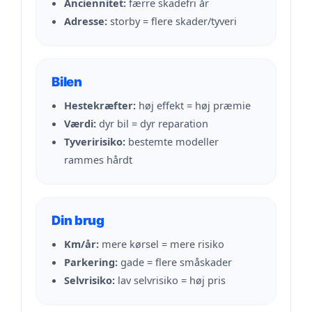
Anciennitet:
færre skadefri år
Adresse:
storby = flere skader/tyveri
Bilen
Hestekræfter:
høj effekt = høj præmie
Værdi:
dyr bil = dyr reparation
Tyveririsiko:
bestemte modeller
rammes hårdt
Din brug
Km/år:
mere kørsel = mere risiko
Parkering:
gade = flere småskader
Selvrisiko:
lav selvrisiko = høj pris