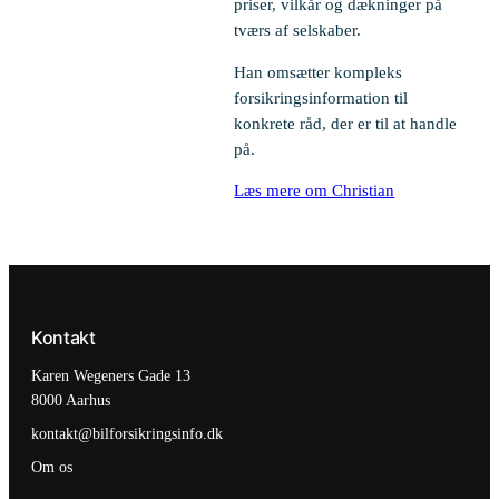
priser, vilkår og dækninger på
tværs af selskaber.
Han omsætter kompleks
forsikringsinformation til
konkrete råd, der er til at handle
på.
Læs mere om Christian
Kontakt
Karen Wegeners Gade 13
8000 Aarhus
kontakt@bilforsikringsinfo.dk
Om os