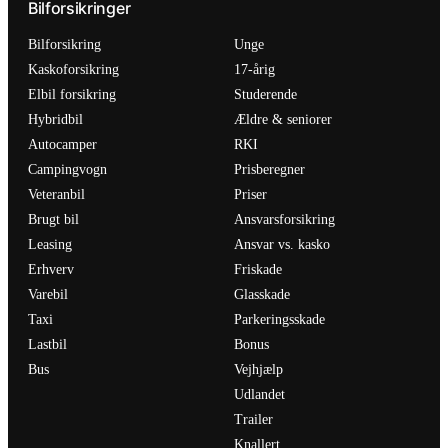
Bilforsikringer
Bilforsikring
Unge
Kaskoforsikring
17-årig
Elbil forsikring
Studerende
Hybridbil
Ældre & seniorer
Autocamper
RKI
Campingvogn
Prisberegner
Veteranbil
Priser
Brugt bil
Ansvarsforsikring
Leasing
Ansvar vs. kasko
Erhverv
Friskade
Varebil
Glasskade
Taxi
Parkeringsskade
Lastbil
Bonus
Bus
Vejhjælp
Udlandet
Trailer
Knallert