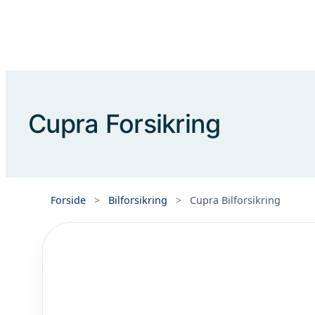
Spring
til
indhold
Cupra Forsikring
Forside
>
Bilforsikring
>
Cupra Bilforsikring