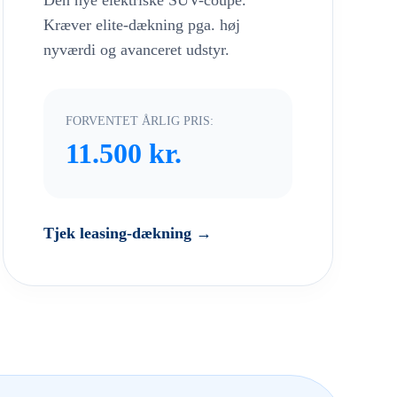
Den nye elektriske SUV-coupé.
Kræver elite-dækning pga. høj
nyværdi og avanceret udstyr.
FORVENTET ÅRLIG PRIS:
11.500 kr.
Tjek leasing-dækning →