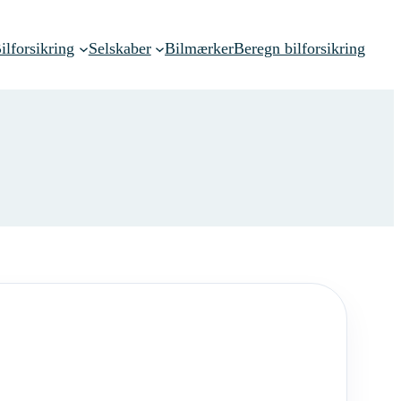
ilforsikring
Selskaber
Bilmærker
Beregn bilforsikring