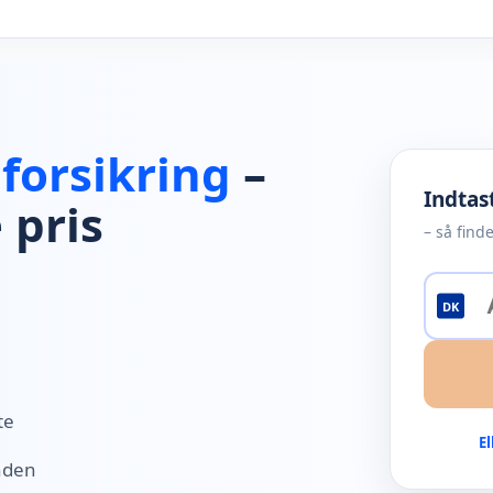
lforsikring
–
Indta
 pris
– så finde
DK
te
El
nden