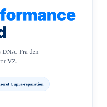
rformance
d
ts DNA. Fra den
tor VZ.
seret Cupra-reparation