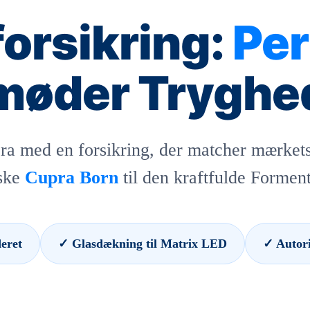
forsikring:
Pe
møder Tryghe
ra med en forsikring, der matcher mærke
iske
Cupra Born
til den kraftfulde Formen
eret
✓ Glasdækning til Matrix LED
✓ Autori