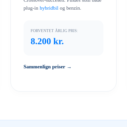
Crossover-succesen. Findes som både
plug-in
hybridbil
og benzin.
FORVENTET ÅRLIG PRIS:
8.200 kr.
Sammenlign priser →