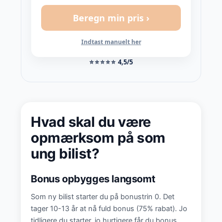
Beregn min pris ›
Indtast manuelt her
⭐⭐⭐⭐⭐
4,5/5
Hvad skal du være
opmærksom på som
ung bilist?
Bonus opbygges langsomt
Som ny bilist starter du på bonustrin 0. Det
tager 10-13 år at nå fuld bonus (75% rabat). Jo
tidligere du starter, jo hurtigere får du bonus.