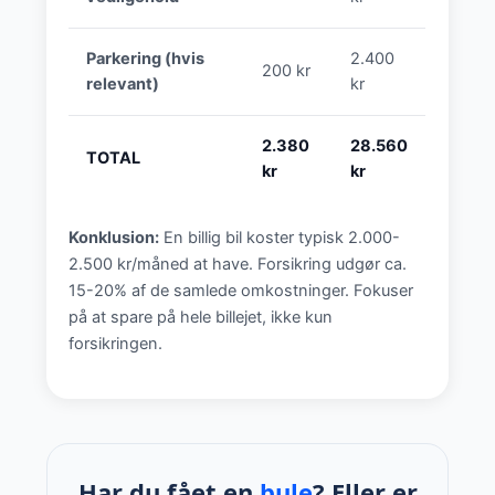
Parkering (hvis
2.400
200 kr
relevant)
kr
2.380
28.560
TOTAL
kr
kr
Konklusion:
En billig bil koster typisk 2.000-
2.500 kr/måned at have. Forsikring udgør ca.
15-20% af de samlede omkostninger. Fokuser
på at spare på hele billejet, ikke kun
forsikringen.
Har du fået en
bule
? Eller er