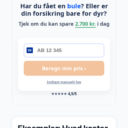
Har du fået en
bule
? Eller er
din forsikring bare for dyr?
Tjek om du kan spare
2.700 kr.
i dag
DK
Beregn min pris ›
Indtast manuelt her
⭐⭐⭐⭐⭐
4,5/5