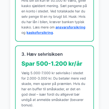
Hvis din bil kun er 50.000 kr værd, giver
kasko sjældent mening. Sæt pengene på
en konto i stedet. Ved totalskade har du
selv penge til en ny brugt bil. Husk: Hvis
du har lån i bilen, kræver banken typisk
kasko. Læs mere om
ansvarsforsikring
og
kaskoforsikring
.
3. Hæv selvrisikoen
Spar 500-1.200 kr/år
Vælg 5.000-7.000 kr selvrisiko i stedet
for 2.000-3.000 kr. Du betaler mere ved
skade, men sparer på præmien. Hvis du
har en buffer til småskader, er det en
god deal – især fordi du alligevel bør
undgå at anmelde småskader (bevarer
bonus).