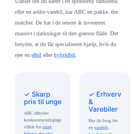
Uanset om du kører i en splinterny familiebil
eller en ældre varebil, har ABC en pakke, der
matcher. De har i de senere år investeret
massivt i dækninger til den grønne flåde. Det
betyder, at du får specialiseret hjælp, hvis du
ejer en
elbil
eller
hybridbil
.
✓ Skarp
✓ Erhverv
pris til unge
&
Varebiler
ABC tilbyder
konkurrencedygtige
Har du brug for
vilkår for
unge
en
varebil-
bilister
, der ofte