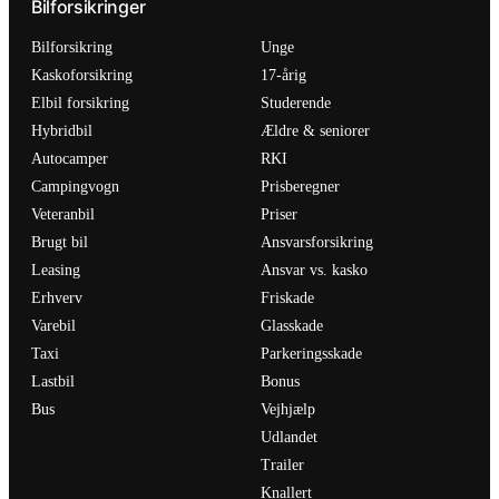
Bilforsikringer
Bilforsikring
Unge
Kaskoforsikring
17-årig
Elbil forsikring
Studerende
Hybridbil
Ældre & seniorer
Autocamper
RKI
Campingvogn
Prisberegner
Veteranbil
Priser
Brugt bil
Ansvarsforsikring
Leasing
Ansvar vs. kasko
Erhverv
Friskade
Varebil
Glasskade
Taxi
Parkeringsskade
Lastbil
Bonus
Bus
Vejhjælp
Udlandet
Trailer
Knallert