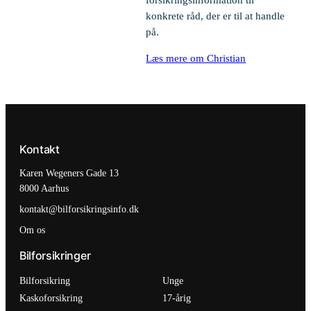
forsikringsinformation til
konkrete råd, der er til at handle
på.
Læs mere om Christian
Kontakt
Karen Wegeners Gade 13
8000 Aarhus
kontakt@bilforsikringsinfo.dk
Om os
Bilforsikringer
Bilforsikring
Unge
Kaskoforsikring
17-årig