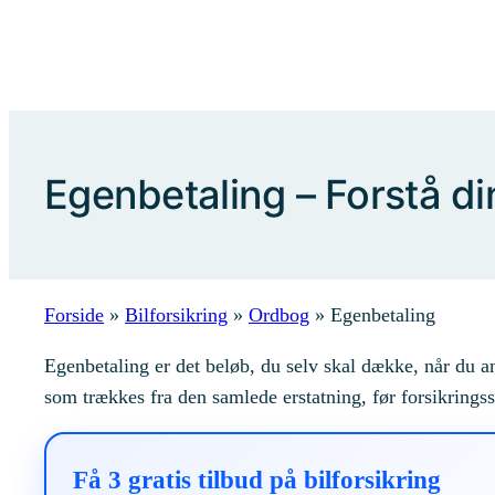
Spring
til
indhold
Egenbetaling – Forstå din
Forside
»
Bilforsikring
»
Ordbog
» Egenbetaling
Egenbetaling er det beløb, du selv skal dække, når du a
som trækkes fra den samlede erstatning, før forsikringsse
Få 3 gratis tilbud på bilforsikring