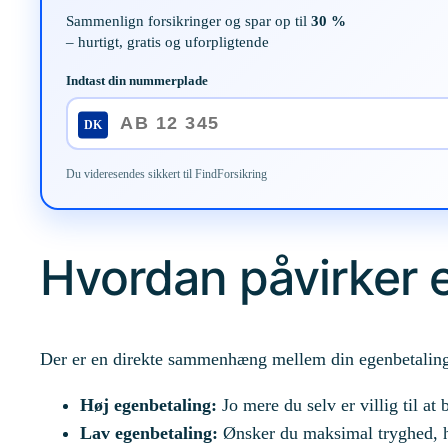
Sammenlign forsikringer og spar op til
30 %
– hurtigt, gratis og uforpligtende
Indtast din nummerplade
DK
Du videresendes sikkert til FindForsikring
Hvordan påvirker e
Der er en direkte sammenhæng mellem din egenbetaling 
Høj egenbetaling:
Jo mere du selv er villig til at 
Lav egenbetaling:
Ønsker du maksimal tryghed, hv