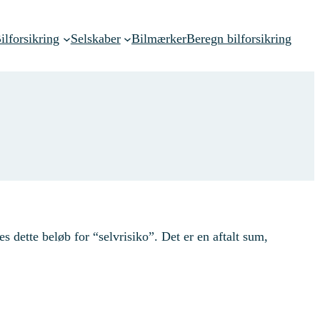
ilforsikring
Selskaber
Bilmærker
Beregn bilforsikring
es dette beløb for “selvrisiko”. Det er en aftalt sum,