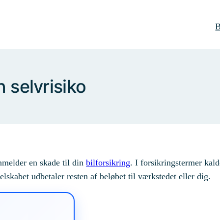
B
 selvrisiko
nmelder en skade til din
bilforsikring
. I forsikringstermer kald
lskabet udbetaler resten af beløbet til værkstedet eller dig.