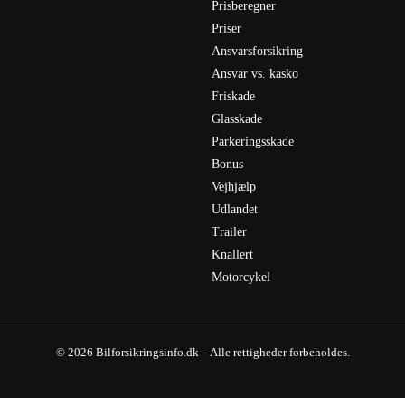
Prisberegner
Priser
Ansvarsforsikring
Ansvar vs. kasko
Friskade
Glasskade
Parkeringsskade
Bonus
Vejhjælp
Udlandet
Trailer
Knallert
Motorcykel
© 2026 Bilforsikringsinfo.dk – Alle rettigheder forbeholdes.