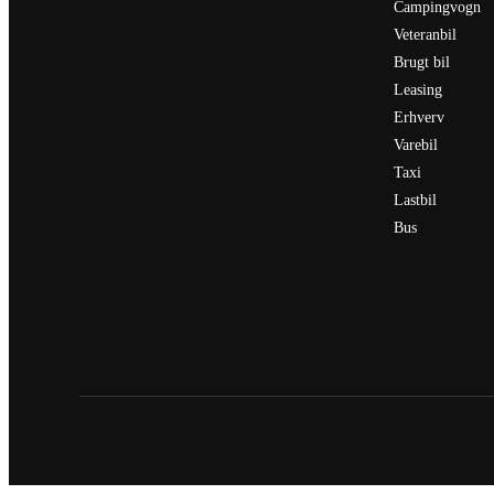
Campingvogn
Veteranbil
Brugt bil
Leasing
Erhverv
Varebil
Taxi
Lastbil
Bus