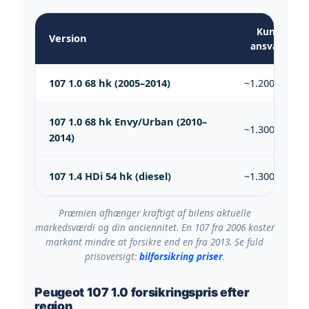
Kun
Version
ansvar
107 1.0 68 hk (2005–2014)
~1.200 kr.
107 1.0 68 hk Envy/Urban (2010–
~1.300 kr.
2014)
107 1.4 HDi 54 hk (diesel)
~1.300 kr.
Præmien afhænger kraftigt af bilens aktuelle
markedsværdi og din anciennitet. En 107 fra 2006 koster
markant mindre at forsikre end en fra 2013. Se fuld
prisoversigt:
bilforsikring priser
.
Peugeot 107 1.0 forsikringspris efter
region