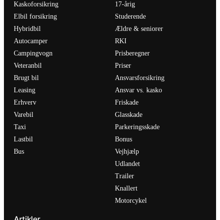
Kaskoforsikring
17-årig
Elbil forsikring
Studerende
Hybridbil
Ældre & seniorer
Autocamper
RKI
Campingvogn
Prisberegner
Veteranbil
Priser
Brugt bil
Ansvarsforsikring
Leasing
Ansvar vs. kasko
Erhverv
Friskade
Varebil
Glasskade
Taxi
Parkeringsskade
Lastbil
Bonus
Bus
Vejhjælp
Udlandet
Trailer
Knallert
Motorcykel
Artikler