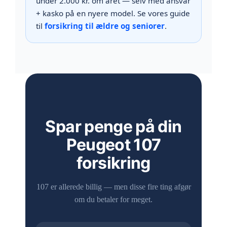
under 2.000 kr. om året — selv med ansvar
+ kasko på en nyere model. Se vores guide
til
forsikring til ældre og seniorer
.
Spar penge på din
Peugeot 107
forsikring
107 er allerede billig — men disse fire ting afgør
om du betaler for meget.