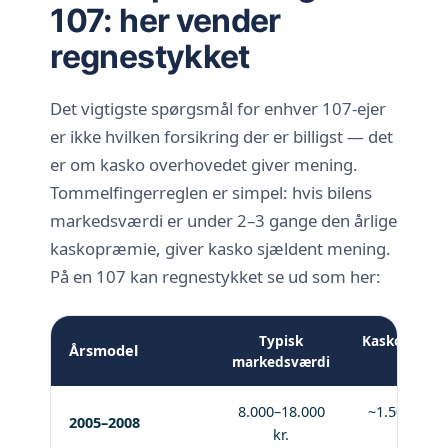
107: her vender
regnestykket
Det vigtigste spørgsmål for enhver 107-ejer
er ikke hvilken forsikring der er billigst — det
er om kasko overhovedet giver mening.
Tommelfingerreglen er simpel: hvis bilens
markedsværdi er under 2–3 gange den årlige
kaskopræmie, giver kasko sjældent mening.
På en 107 kan regnestykket se ud som her:
Typisk
Kaskopræmi
Årsmodel
markedsværdi
år
8.000–18.000
~1.500–2.20
2005–2008
kr.
kr.