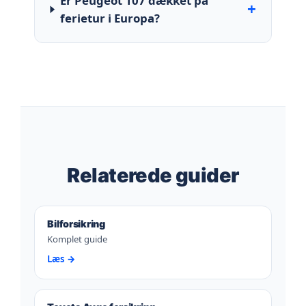
Er Peugeot 107 dækket på
+
ferietur i Europa?
Relaterede guider
Bilforsikring
Komplet guide
Læs →