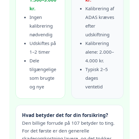
kr.
Kalibrering af
Ingen
ADAS kræves
kalibrering
efter
nødvendig
udskiftning
Udskiftes på
Kalibrering
1–2 timer
alene: 2.000–
Dele
4.000 kr.
tilgængelige
Typisk 2–5
som brugte
dages
og nye
ventetid
Hvad betyder det for din forsikring?
Den billige forrude på 107 betyder to ting.
For det første er den generelle
skadesomkostning lavere, og det trykker