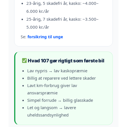
23-årig, 5 skadefri år, kasko: ~4.000–
6.000 kr./år
25-årig, 7 skadefri år, kasko: ~3.500–
5.000 kr./år
Se:
forsikring til unge
Hvad 107 gør rigtigt som første bil
Lav nypris → lav kaskopræmie
Billig at reparere ved lettere skader
Lavt km-forbrug giver lav
ansvarspræmie
Simpel forrude → billig glasskade
Let og langsom → lavere
uheldssandsynlighed