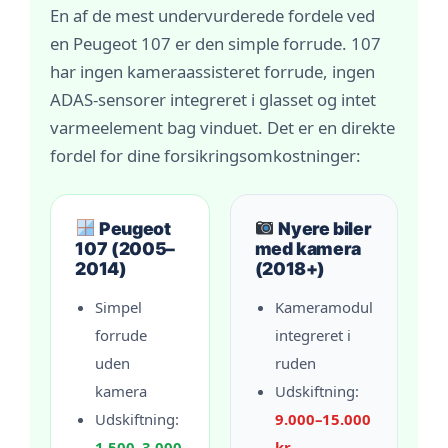
En af de mest undervurderede fordele ved
en Peugeot 107 er den simple forrude. 107
har ingen kameraassisteret forrude, ingen
ADAS-sensorer integreret i glasset og intet
varmeelement bag vinduet. Det er en direkte
fordel for dine forsikringsomkostninger:
Peugeot
Nyere biler
107 (2005–
med kamera
2014)
(2018+)
Simpel
Kameramodul
forrude
integreret i
uden
ruden
kamera
Udskiftning:
Udskiftning:
9.000–15.000
1.500–3.000
kr.